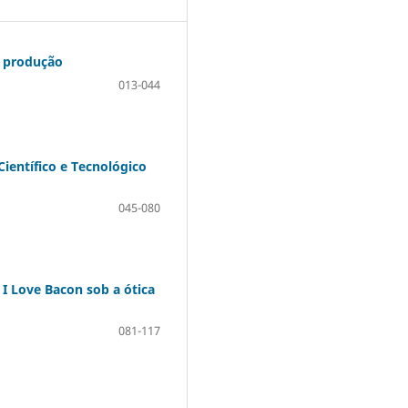
a produção
013-044
ientífico e Tecnológico
045-080
I Love Bacon sob a ótica
081-117