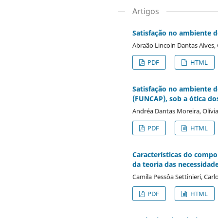
Artigos
Satisfação no ambiente 
Abraão Lincoln Dantas Alves, 
PDF
HTML
Satisfação no ambiente d
(FUNCAP), sob a ótica do
Andréa Dantas Moreira, Olívi
PDF
HTML
Características do comp
da teoria das necessidad
Camila Pessôa Settinieri, Car
PDF
HTML