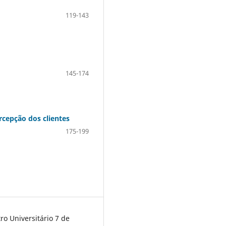
119-143
145-174
rcepção dos clientes
175-199
o Universitário 7 de