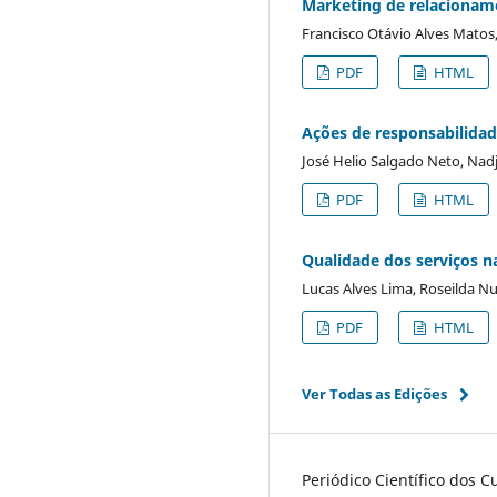
Marketing de relacioname
Francisco Otávio Alves Matos
PDF
HTML
Ações de responsabilida
José Helio Salgado Neto, Nadj
PDF
HTML
Qualidade dos serviços n
Lucas Alves Lima, Roseilda N
PDF
HTML
Ver Todas as Edições
Periódico Científico dos 