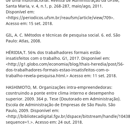
de uma multinacional. Revista de Administração da UFSM,
Santa Maria, v. 4, n.1, p. 268-287, maio/ago, 2011.
Disponível em:
<https://periodicos.ufsm.br/reaufsm/article/view/709>.
Acesso em: 15 set. 2018.
GIL, A. C. Métodos e técnicas de pesquisa social. 6. ed. São
Paulo: Atlas, 2008.
HÉRIDIA,T. 56% dos trabalhadores formais estão
insatisfeitos com o trabalho. G1, 2017. Disponível em:
<http://g1.globo.com/economia/blog/thais-heredia/post/56-
dos-trabalhadores-formais-estao-insatisfeitos-com-o-
trabalho-revela-pesquisa.html.> Acesso em: 11 set. 2018.
HASHIMOTO, M. Organizações intra-empreendedoras:
cosntruindo a ponte entre clima interno e desempenho
superior. 2009. 364 p. Tese (Doutorado em Administração).
Escola de Administração de Empresas de São Paulo. São
Paulo, 2009. Disponível em:
<http://bibliotecadigital.fgv.br/dspace/bitstream/handle/104
sequence=1.>. Acesso em: 24 out. 2018.