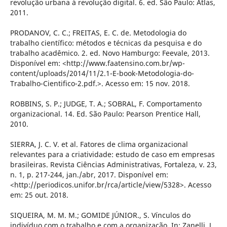
revolução urbana à revolução digital. 6. ed. São Paulo: Atlas,
2011.
PRODANOV, C. C.; FREITAS, E. C. de. Metodologia do
trabalho científico: métodos e técnicas da pesquisa e do
trabalho acadêmico. 2. ed. Novo Hamburgo: Feevale, 2013.
Disponível em: <http://www.faatensino.com.br/wp-
content/uploads/2014/11/2.1-E-book-Metodologia-do-
Trabalho-Cientifico-2.pdf.>. Acesso em: 15 nov. 2018.
ROBBINS, S. P.; JUDGE, T. A.; SOBRAL, F. Comportamento
organizacional. 14. Ed. São Paulo: Pearson Prentice Hall,
2010.
SIERRA, J. C. V. et al. Fatores de clima organizacional
relevantes para a criatividade: estudo de caso em empresas
brasileiras. Revista Ciências Administrativas, Fortaleza, v. 23,
n. 1, p. 217-244, jan./abr, 2017. Disponível em:
<http://periodicos.unifor.br/rca/article/view/5328>. Acesso
em: 25 out. 2018.
SIQUEIRA, M. M. M.; GOMIDE JÚNIOR., S. Vínculos do
indivíduo com o trabalho e com a organização. In: Zanelli, J.