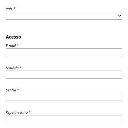
País
*
Acesso
E-mail
*
Usuário
*
Senha
*
Repetir senha
*