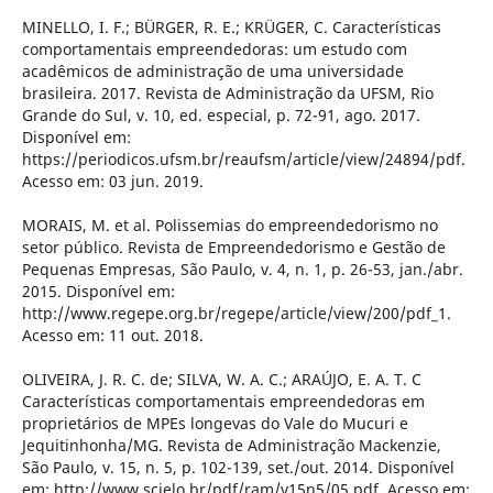
MINELLO, I. F.; BÜRGER, R. E.; KRÜGER, C. Características
comportamentais empreendedoras: um estudo com
acadêmicos de administração de uma universidade
brasileira. 2017. Revista de Administração da UFSM, Rio
Grande do Sul, v. 10, ed. especial, p. 72-91, ago. 2017.
Disponível em:
https://periodicos.ufsm.br/reaufsm/article/view/24894/pdf.
Acesso em: 03 jun. 2019.
MORAIS, M. et al. Polissemias do empreendedorismo no
setor público. Revista de Empreendedorismo e Gestão de
Pequenas Empresas, São Paulo, v. 4, n. 1, p. 26-53, jan./abr.
2015. Disponível em:
http://www.regepe.org.br/regepe/article/view/200/pdf_1.
Acesso em: 11 out. 2018.
OLIVEIRA, J. R. C. de; SILVA, W. A. C.; ARAÚJO, E. A. T. C
Características comportamentais empreendedoras em
proprietários de MPEs longevas do Vale do Mucuri e
Jequitinhonha/MG. Revista de Administração Mackenzie,
São Paulo, v. 15, n. 5, p. 102-139, set./out. 2014. Disponível
em: http://www.scielo.br/pdf/ram/v15n5/05.pdf. Acesso em: