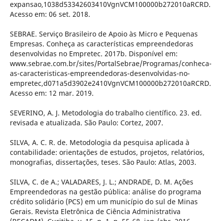
expansao,1038d53342603410VgnVCM100000b272010aRCRD.
Acesso em: 06 set. 2018.
SEBRAE. Serviço Brasileiro de Apoio às Micro e Pequenas
Empresas. Conheça as características empreendedoras
desenvolvidas no Empretec. 2017b. Disponível em:
www.sebrae.com.br/sites/PortalSebrae/Programas/conheca-
as-caracteristicas-empreendedoras-desenvolvidas-no-
empretec,d071a5d3902e2410VgnVCM100000b272010aRCRD.
Acesso em: 12 mar. 2019.
SEVERINO, A. J. Metodologia do trabalho científico. 23. ed.
revisada e atualizada. São Paulo: Cortez, 2007.
SILVA, A. C. R. de. Metodologia da pesquisa aplicada à
contabilidade: orientações de estudos, projetos, relatórios,
monografias, dissertações, teses. São Paulo: Atlas, 2003.
SILVA, C. de A.; VALADARES, J. L.; ANDRADE, D. M. Ações
Empreendedoras na gestão pública: análise do programa
crédito solidário (PCS) em um município do sul de Minas
Gerais. Revista Eletrônica de Ciência Administrativa