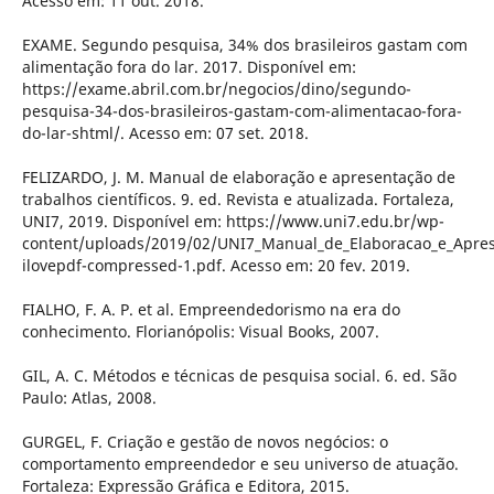
Acesso em: 11 out. 2018.
EXAME. Segundo pesquisa, 34% dos brasileiros gastam com
alimentação fora do lar. 2017. Disponível em:
https://exame.abril.com.br/negocios/dino/segundo-
pesquisa-34-dos-brasileiros-gastam-com-alimentacao-fora-
do-lar-shtml/. Acesso em: 07 set. 2018.
FELIZARDO, J. M. Manual de elaboração e apresentação de
trabalhos científicos. 9. ed. Revista e atualizada. Fortaleza,
UNI7, 2019. Disponível em: https://www.uni7.edu.br/wp-
content/uploads/2019/02/UNI7_Manual_de_Elaboracao_e_Aprese
ilovepdf-compressed-1.pdf. Acesso em: 20 fev. 2019.
FIALHO, F. A. P. et al. Empreendedorismo na era do
conhecimento. Florianópolis: Visual Books, 2007.
GIL, A. C. Métodos e técnicas de pesquisa social. 6. ed. São
Paulo: Atlas, 2008.
GURGEL, F. Criação e gestão de novos negócios: o
comportamento empreendedor e seu universo de atuação.
Fortaleza: Expressão Gráfica e Editora, 2015.