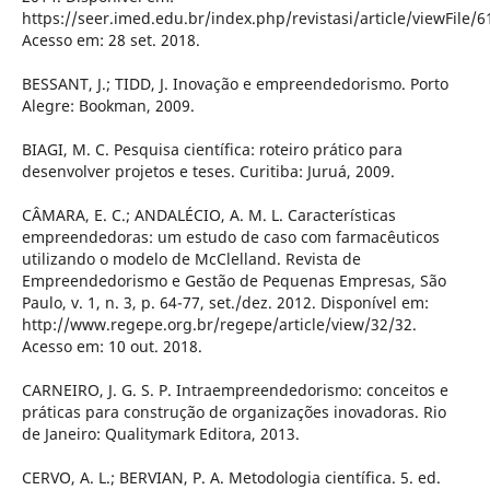
https://seer.imed.edu.br/index.php/revistasi/article/viewFile/6
Acesso em: 28 set. 2018.
BESSANT, J.; TIDD, J. Inovação e empreendedorismo. Porto
Alegre: Bookman, 2009.
BIAGI, M. C. Pesquisa científica: roteiro prático para
desenvolver projetos e teses. Curitiba: Juruá, 2009.
CÂMARA, E. C.; ANDALÉCIO, A. M. L. Características
empreendedoras: um estudo de caso com farmacêuticos
utilizando o modelo de McClelland. Revista de
Empreendedorismo e Gestão de Pequenas Empresas, São
Paulo, v. 1, n. 3, p. 64-77, set./dez. 2012. Disponível em:
http://www.regepe.org.br/regepe/article/view/32/32.
Acesso em: 10 out. 2018.
CARNEIRO, J. G. S. P. Intraempreendedorismo: conceitos e
práticas para construção de organizações inovadoras. Rio
de Janeiro: Qualitymark Editora, 2013.
CERVO, A. L.; BERVIAN, P. A. Metodologia científica. 5. ed.