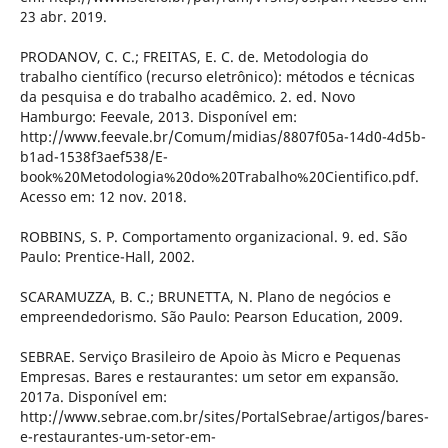
23 abr. 2019.
PRODANOV, C. C.; FREITAS, E. C. de. Metodologia do
trabalho científico (recurso eletrônico): métodos e técnicas
da pesquisa e do trabalho acadêmico. 2. ed. Novo
Hamburgo: Feevale, 2013. Disponível em:
http://www.feevale.br/Comum/midias/8807f05a-14d0-4d5b-
b1ad-1538f3aef538/E-
book%20Metodologia%20do%20Trabalho%20Cientifico.pdf.
Acesso em: 12 nov. 2018.
ROBBINS, S. P. Comportamento organizacional. 9. ed. São
Paulo: Prentice-Hall, 2002.
SCARAMUZZA, B. C.; BRUNETTA, N. Plano de negócios e
empreendedorismo. São Paulo: Pearson Education, 2009.
SEBRAE. Serviço Brasileiro de Apoio às Micro e Pequenas
Empresas. Bares e restaurantes: um setor em expansão.
2017a. Disponível em:
http://www.sebrae.com.br/sites/PortalSebrae/artigos/bares-
e-restaurantes-um-setor-em-