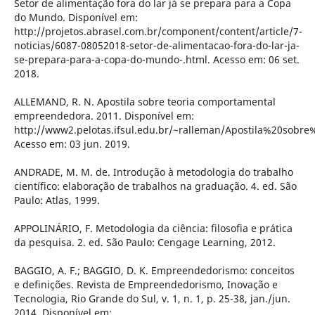
Setor de alimentação fora do lar já se prepara para a Copa
do Mundo. Disponível em:
http://projetos.abrasel.com.br/component/content/article/7-
noticias/6087-08052018-setor-de-alimentacao-fora-do-lar-ja-
se-prepara-para-a-copa-do-mundo-.html. Acesso em: 06 set.
2018.
ALLEMAND, R. N. Apostila sobre teoria comportamental
empreendedora. 2011. Disponível em:
http://www2.pelotas.ifsul.edu.br/~ralleman/Apostila%20s
Acesso em: 03 jun. 2019.
ANDRADE, M. M. de. Introdução à metodologia do trabalho
científico: elaboração de trabalhos na graduação. 4. ed. São
Paulo: Atlas, 1999.
APPOLINÁRIO, F. Metodologia da ciência: filosofia e prática
da pesquisa. 2. ed. São Paulo: Cengage Learning, 2012.
BAGGIO, A. F.; BAGGIO, D. K. Empreendedorismo: conceitos
e definições. Revista de Empreendedorismo, Inovação e
Tecnologia, Rio Grande do Sul, v. 1, n. 1, p. 25-38, jan./jun.
2014. Disponível em: