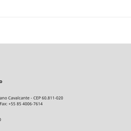
o
iano Cavalcante - CEP 60.811-020
- Fax: +55 85 4006-7614
0