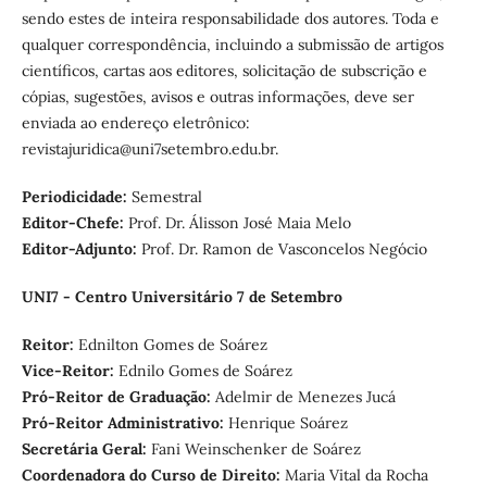
sendo estes de inteira responsabilidade dos autores. Toda e
qualquer correspondência, incluindo a submissão de artigos
científicos, cartas aos editores, solicitação de subscrição e
cópias, sugestões, avisos e outras informações, deve ser
enviada ao endereço eletrônico:
revistajuridica@uni7setembro.edu.br.
Periodicidade:
Semestral
Editor-Chefe:
Prof. Dr. Álisson José Maia Melo
Editor-Adjunto:
Prof. Dr. Ramon de Vasconcelos Negócio
UNI7 - Centro Universitário 7 de Setembro
Reitor:
Ednilton Gomes de Soárez
Vice-Reitor:
Ednilo Gomes de Soárez
Pró-Reitor de Graduação:
Adelmir de Menezes Jucá
Pró-Reitor Administrativo:
Henrique Soárez
Secretária Geral:
Fani Weinschenker de Soárez
Coordenadora do Curso de Direito:
Maria Vital da Rocha