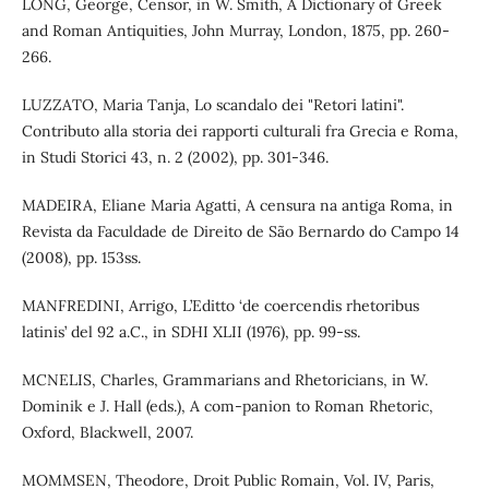
LONG, George, Censor, in W. Smith, A Dictionary of Greek
and Roman Antiquities, John Murray, London, 1875, pp. 260-
266.
LUZZATO, Maria Tanja, Lo scandalo dei "Retori latini".
Contributo alla storia dei rapporti culturali fra Grecia e Roma,
in Studi Storici 43, n. 2 (2002), pp. 301-346.
MADEIRA, Eliane Maria Agatti, A censura na antiga Roma, in
Revista da Faculdade de Direito de São Bernardo do Campo 14
(2008), pp. 153ss.
MANFREDINI, Arrigo, L’Editto ‘de coercendis rhetoribus
latinis’ del 92 a.C., in SDHI XLII (1976), pp. 99-ss.
MCNELIS, Charles, Grammarians and Rhetoricians, in W.
Dominik e J. Hall (eds.), A com-panion to Roman Rhetoric,
Oxford, Blackwell, 2007.
MOMMSEN, Theodore, Droit Public Romain, Vol. IV, Paris,