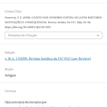
Como Citar
Douverny, F. E. (2019). O EDITO DOS CENSORES CONTRA OS LATINI RHETORES:
MOTIVAÇÕES E CONSEQUÊNCIAS.
Revista Jurídica Da FA7
,
16
(1), 43–58.
https://doi.org/10.24067/rjfa7;16.1:835
Fomatos de Citação
Edição
v. 16 n. 1 (2019): Revista Jurídica da FA7 (FA7 Law Review)
Seção
Artigos
Licença
O(s) autor(es) declara(m) que