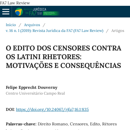
FA7 Law Review
Início
/
Arquivos
/
v. 16 n. 1 (2019): Revista Jurídica da FA7 (FA7 Law Review)
/
Artigos
O EDITO DOS CENSORES CONTRA
OS LATINI RHETORES:
MOTIVAÇÕES E CONSEQUÊNCIAS
Felipe Epprecht Douverny
Centro Universitário Campo Real
DOI:
https://doi.org/10.24067/rjfa7;16.1:835
Palavras-chave:
Direito Romano, Censores, Edito, Rétores