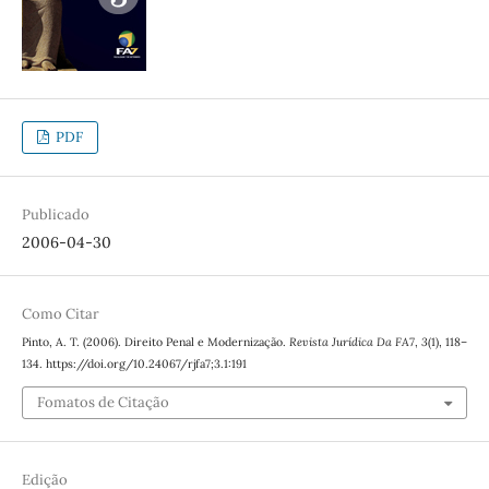
PDF
Publicado
2006-04-30
Como Citar
Pinto, A. T. (2006). Direito Penal e Modernização.
Revista Jurídica Da FA7
,
3
(1), 118–
134. https://doi.org/10.24067/rjfa7;3.1:191
Fomatos de Citação
Edição