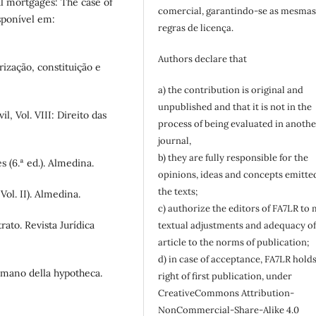
ial mortgages: The case of
comercial, garantindo-se as mesma
sponível em:
regras de licença.
Authors declare that
ização, constituição e
a) the contribution is original and
unpublished and that it is not in the
l, Vol. VIII: Direito das
process of being evaluated in anothe
journal,
b) they are fully responsible for the
 (6.ª ed.). Almedina.
opinions, ideas and concepts emitte
the texts;
Vol. II). Almedina.
c) authorize the editors of FA7LR to
ato. Revista Jurídica
textual adjustments and adequacy of
article to the norms of publication;
d) in case of acceptance, FA7LR holds
omano della hypotheca.
right of first publication, under
CreativeCommons Attribution-
NonCommercial-Share-Alike 4.0