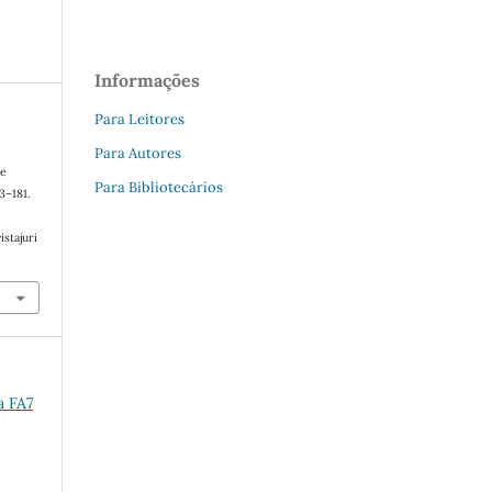
Informações
Para Leitores
Para Autores
se
Para Bibliotecários
63–181.
stajuri
a FA7