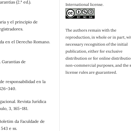
rantias (2.ª ed.).
International license.
ria y el principio de
egistradores.
The authors remain with the
reproduction, in whole or in part, wi
giada en el Derecho Romano.
necessary recognition of the initial
publication, either for exclusive
distribution or for online distributio
. Garantias de
non-commercial purposes, and the 
license rules are guaranteed.
 de responsabilidad en la
 326–340.
igacional. Revista Jurídica
ulo, 3, 165–181.
 Boletim da Faculdade de
543 e ss.