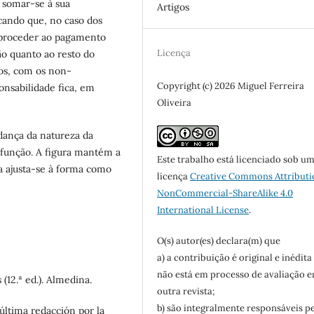
o somar-se à sua
Artigos
icando que, no caso dos
a proceder ao pagamento
Licença
ão quanto ao resto do
os, com os non-
Copyright (c) 2026 Miguel Ferreira
ponsabilidade fica, em
Oliveira
ança da natureza da
função. A figura mantém a
Este trabalho está licenciado sob u
a ajusta-se à forma como
licença
Creative Commons Attributi
NonCommercial-ShareAlike 4.0
International License
.
O(s) autor(es) declara(m) que
a) a contribuição é original e inédita
não está em processo de avaliação 
(12.ª ed.). Almedina.
outra revista;
b) são integralmente responsáveis p
(última redacción por la