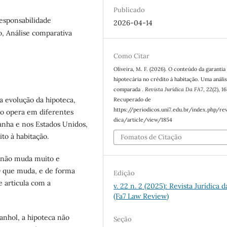
Publicado
Responsabilidade
2026-04-14
o, Análise comparativa
Como Citar
Oliveira, M. F. (2026). O conteúdo da garantia
hipotecária no crédito à habitação. Uma análi
comparada .
Revista Jurídica Da FA7
,
22
(2), 1
 a evolução da hipoteca,
Recuperado de
https://periodicos.uni7.edu.br/index.php/revi
o opera em diferentes
dica/article/view/1854
panha e nos Estados Unidos,
to à habitação.
Fomatos de Citação
, não muda muito e
 O que muda, e de forma
Edição
e articula com a
v. 22 n. 2 (2025): Revista Jurídica d
(Fa7 Law Review)
anhol, a hipoteca não
Seção