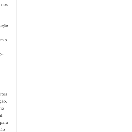
s nos
uação
ém o
o-
0
itos
ção,
rio
l,
 para
não