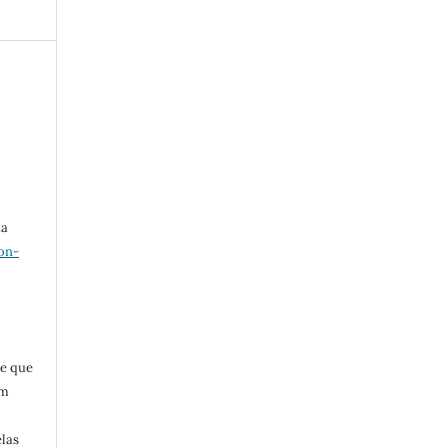
ma
on-
 e que
em
elas