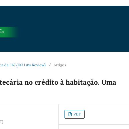
dica da FA7 (Fa7 Law Review)
/
Artigos
tecária no crédito à habitação. Uma
PDF
T)