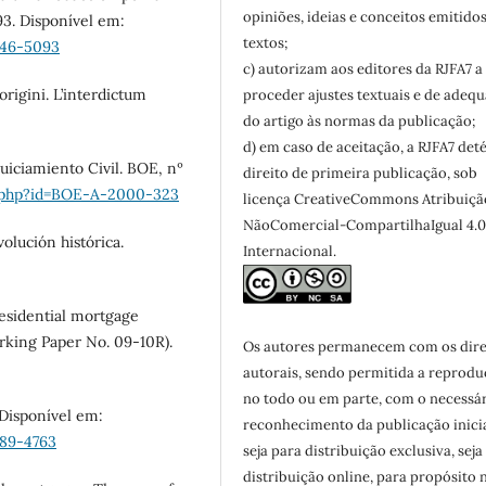
opiniões, ideias e conceitos emitido
3. Disponível em:
textos;
946-5093
c) autorizam aos editores da RJFA7 a
origini. L’interdictum
proceder ajustes textuais e de adeq
do artigo às normas da publicação;
d) em caso de aceitação, a RJFA7 det
uiciamiento Civil. BOE, nº
direito de primeira publicação, sob
t.php?id=BOE-A-2000-323
licença CreativeCommons Atribuiçã
NãoComercial-CompartilhaIgual 4.
olución histórica.
Internacional.
residential mortgage
rking Paper No. 09-10R).
Os autores permanecem com os dire
autorais, sendo permitida a reprodu
no todo ou em parte, com o necessá
 Disponível em:
reconhecimento da publicação inicia
889-4763
seja para distribuição exclusiva, seja
distribuição online, para propósito 