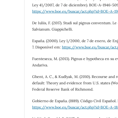
Ley 41/2007, de 7 de diciembre). BOE-A-1946-509
https://www.boe.es/buscar/act.php?id=BOE-A-1
De Iuliis, F. (2017). Studi sul pignus conventum. Le 
Salvianum. Giappichelli.
España. (2000). Ley 1/2000, de 7 de enero, de Enj
7. Disponível em:
https://www.boe.es/buscar/ac
Fuenteseca, M. (2013). Pignus e hypotheca en su ev
Andariva.
Ghent, A. C., & Kudlyak, M. (2010). Recourse and 
default: Theory and evidence from U.S. states (Wo
Federal Reserve Bank of Richmond.
Gobierno de España. (1889). Código Civil Español.
https://www.boe.es/buscar/act.php?id=BOE-A-1