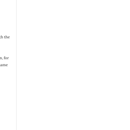
th the
n, for
same