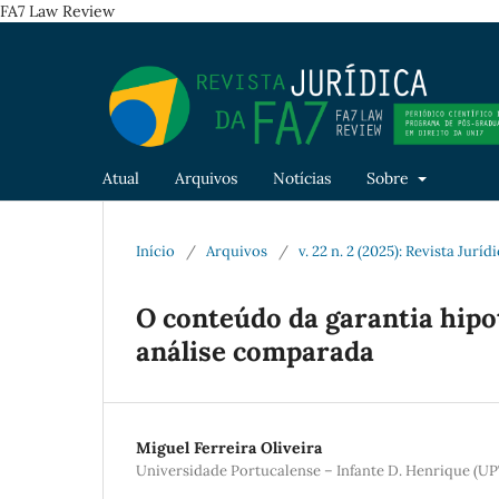
FA7 Law Review
Atual
Arquivos
Notícias
Sobre
Início
/
Arquivos
/
v. 22 n. 2 (2025): Revista Jurí
O conteúdo da garantia hipo
análise comparada
Miguel Ferreira Oliveira
Universidade Portucalense – Infante D. Henrique (UP