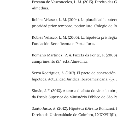
Pestana de Vasconcelos, L. M. (2015). Direito das Ga
Almedina.
Robles Velasco, L. M. (2004). La pluralidad hipoteca
prioridad prior tempore, potior iure. Colegio de R
Robles Velasco, L. M. (2005). La hipoteca privile
Fundación Beneficenta e Pertia Iuris.
Romano Martinez, P., & Fuzeta da Ponte, P. (2006)
cumprimento (5.ª ed.). Almedina.
Serra Rodríguez, A. (2017). El pacto de concreción
hipoteca. Actualidad Jurídica Iberoamericana, (6),
Simão, J. F. (2013). A teoria dualista do vínculo obr
da Escola Superior do Ministério Público de São Pa
Santo Justo, A. (2012). Hipoteca (Direito Romano).
Direito da Universidade de Coimbra, LXXXVIII(II), 