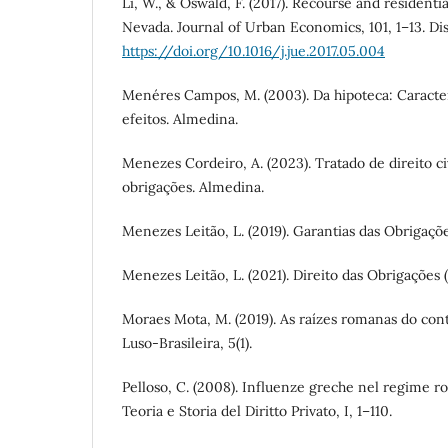
Li, W., & Oswald, F. (2017). Recourse and resident
Nevada. Journal of Urban Economics, 101, 1–13. Di
https://doi.org/10.1016/j.jue.2017.05.004
Menéres Campos, M. (2003). Da hipoteca: Caracter
efeitos. Almedina.
Menezes Cordeiro, A. (2023). Tratado de direito civi
obrigações. Almedina.
Menezes Leitão, L. (2019). Garantias das Obrigações
Menezes Leitão, L. (2021). Direito das Obrigações (
Moraes Mota, M. (2019). As raízes romanas do contr
Luso-Brasileira, 5(1).
Pelloso, C. (2008). Influenze greche nel regime r
Teoria e Storia del Diritto Privato, I, 1–110.