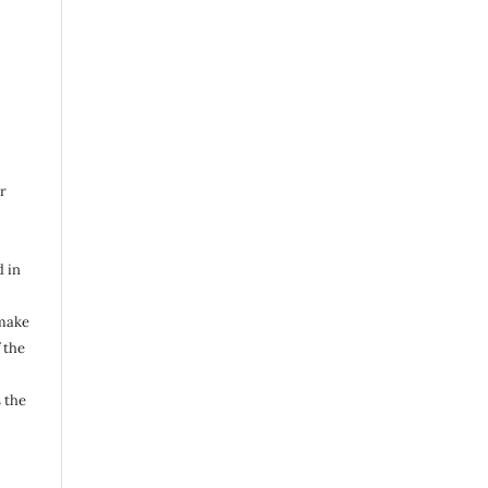
s
r
d in
 make
 the
 the