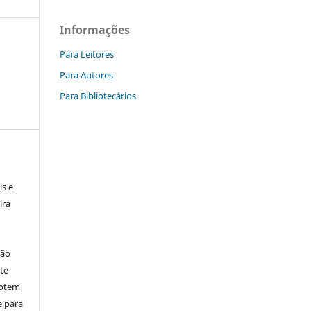
Informações
Para Leitores
Para Autores
Para Bibliotecários
is e
ira
ção
ite
aptem
e para