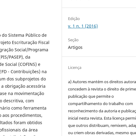
Edição
v. 1 n. 1 (2016)
o do Sistema Público de
Seção
ojeto Escrituração Fiscal
Artigos
egração Social/Programa
(PIS/PASEP), da
e Social (COFINS) e
Licença
EFD - Contribuições) na
 um dos subprojetos do
a) Autores mantém os direitos autora
é a obrigação acessória
concedem à revista o direito de prime
 base na movimentação
publicação que permite o
 descritiva, com
compartilhamento do trabalho com
onário como ferramenta
reconhecimento da autoria e publica
o aos procedimentos,
inicial nesta revista. Esta licença perm
ltados foram obtidos
que outros distribuam, remixem, ad
ofissionais da área
ou criem obras derivadas, mesmo qu