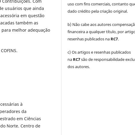
D Contribuições. Com
uso com fins comerciais, contanto que
 de usuários que ainda
dado crédito pela criação original.
 acessória em questão
estacadas também as
b) Não cabe aos autores compensaç
s, para melhor adequação
financeira a qualquer título, por artig
resenhas publicados na
RC7
.
, COFINS.
c) Os artigos e resenhas publicados
na
RC7
são de responsabilidade exclu
dos autores.
cessárias à
operadores da
Mestrado em Ciências
 do Norte. Centro de