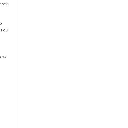
 seja
ão
os ou
siva