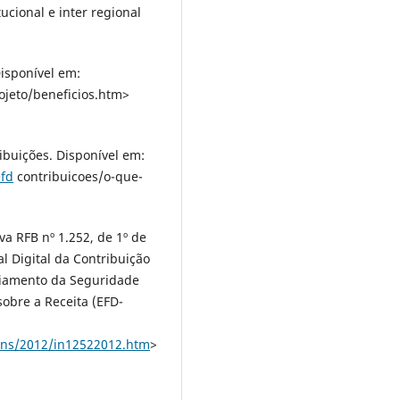
ucional e inter regional
isponível em:
ojeto/beneficios.htm>
buições. Disponível em:
efd
contribuicoes/o-que-
a RFB nº 1.252, de 1º de
l Digital da Contribuição
nciamento da Seguridade
sobre a Receita (EFD-
/ins/2012/in12522012.htm
>