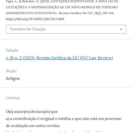
Tajra, L., & Belchior, G. (2021). LICITAÇÕES SUSTENTÁVEIS: A NOVA LEI DE
LICITAÇÕES E A MATERIALIZAÇÃO DE UM NOVO MODELO DE CONSUMO
ADMINISTRATIVO SUSTENTÁVEL.
Revista Jurídica Da FA7
,
18
(2), 119–134.
https://doi.org/10.24067/rjfa7;18.2:1664
Fomatos de Citação
Edição
v. 18 n. 2 (2021): Revista Jurídica da FA7 (FA7 Law Review)
Seção
Artigos
Licença
O(s) autor(es) declara(m) que
a) a contribuição é original e inédita e que não está em processo
de avaliação em outra revista;