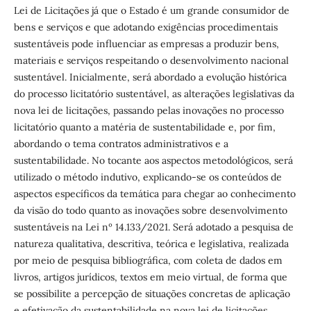
Lei de Licitações já que o Estado é um grande consumidor de
bens e serviços e que adotando exigências procedimentais
sustentáveis pode influenciar as empresas a produzir bens,
materiais e serviços respeitando o desenvolvimento nacional
sustentável. Inicialmente, será abordado a evolução histórica
do processo licitatório sustentável, as alterações legislativas da
nova lei de licitações, passando pelas inovações no processo
licitatório quanto a matéria de sustentabilidade e, por fim,
abordando o tema contratos administrativos e a
sustentabilidade. No tocante aos aspectos metodológicos, será
utilizado o método indutivo, explicando-se os conteúdos de
aspectos específicos da temática para chegar ao conhecimento
da visão do todo quanto as inovações sobre desenvolvimento
sustentáveis na Lei nº 14.133/2021. Será adotado a pesquisa de
natureza qualitativa, descritiva, teórica e legislativa, realizada
por meio de pesquisa bibliográfica, com coleta de dados em
livros, artigos jurídicos, textos em meio virtual, de forma que
se possibilite a percepção de situações concretas de aplicação
e efetivação da sustentabilidade na nova lei de licitações.