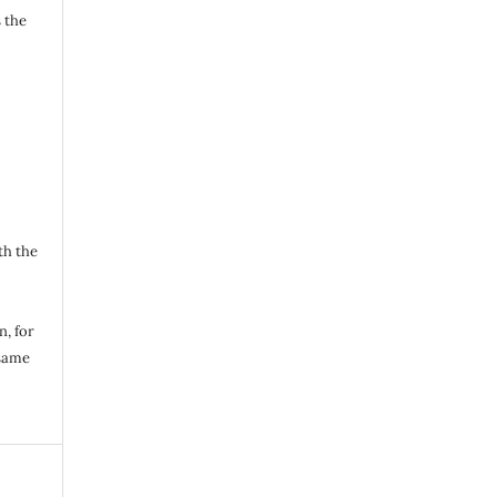
 the
th the
n, for
same