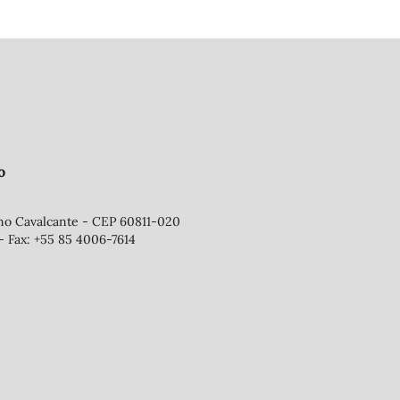
o
ano Cavalcante - CEP 60811-020
- Fax: +55 85 4006-7614