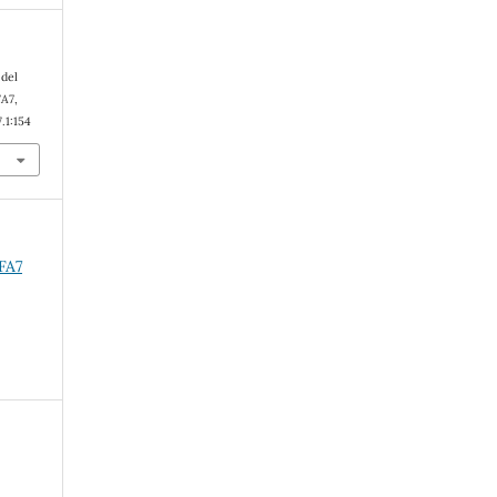
 del
FA7
,
.1:154
(FA7