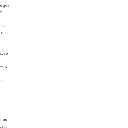
 e que
em
elas
s nos
uação
ém o
o-
0
itos
ção,