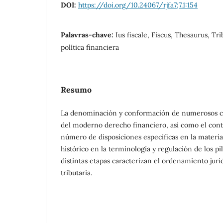
DOI:
https://doi.org/10.24067/rjfa7;7.1:154
Palavras-chave:
Ius fiscale, Fiscus, Thesaurus, T
política financiera
Resumo
La denominación y conformación de numerosos co
del moderno derecho financiero, así como el con
número de disposiciones específicas en la materi
histórico en la terminología y regulación de los pi
distintas etapas caracterizan el ordenamiento jur
tributaria.