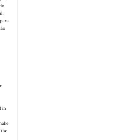
rio
l,
 para
não
s
r
d in
 make
 the