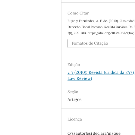
Como Citar
Buján y Fernández, A. F. de. (2010). Clasicidad
Derecho Fiscal Romano.
Revista Jurídica Da 
7
(1), 299–313. https://doi.org/10.24067/rjfa7;7
Fomatos de Citação
Edição
v. 7 (2010): Revista Jurídica da FA7 
Law Review)
Seção
Artigos
Licença
O(s) autor(es) declara(m) que