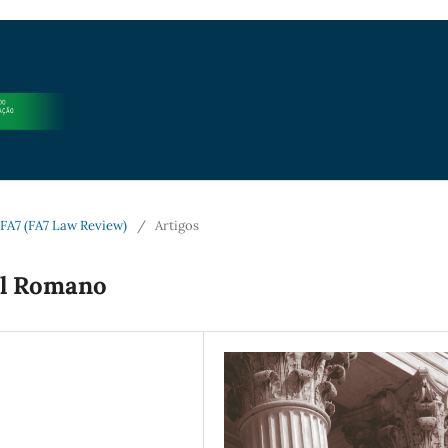
a FA7 (FA7 Law Review)
/
Artigos
al Romano