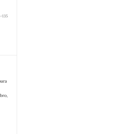
-135
para
bro,