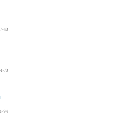
7-43
44-73
l
4-94