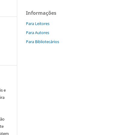
Informações
Para Leitores
Para Autores
Para Bibliotecários
is e
ira
ção
ite
aptem