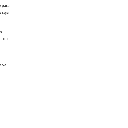
e para
 seja
ão
os ou
siva