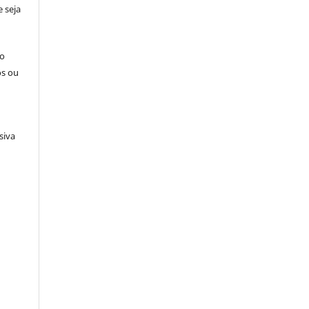
 seja
ão
os ou
siva