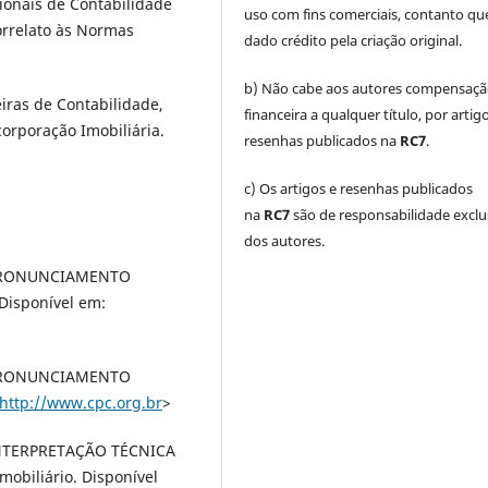
ionais de Contabilidade
uso com fins comerciais, contanto que
orrelato às Normas
dado crédito pela criação original.
b) Não cabe aos autores compensaç
iras de Contabilidade,
financeira a qualquer título, por artig
orporação Imobiliária.
resenhas publicados na
RC7
.
c) Os artigos e resenhas publicados
na
RC7
são de responsabilidade exclu
dos autores.
 PRONUNCIAMENTO
Disponível em:
 PRONUNCIAMENTO
http://www.cpc.org.br
>
ERPRETAÇÃO TÉCNICA
obiliário. Disponível