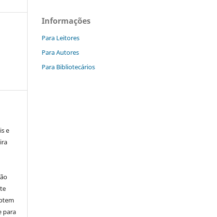
Informações
Para Leitores
Para Autores
Para Bibliotecários
is e
ira
ção
ite
aptem
e para