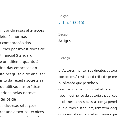
Edição
v. 1 n. 1 (2016)
m por diversas alterações
Seção
ileira às normas
Artigos
o a comparação das
ursos por investidores de
 Financial Standard
Licença
te um dilema quanto à
ária das empresas do
a) Autores mantém os direitos autora
sta pesquisa é de analisar
concedem à revista o direito de prime
to da receita societária
publicação que permite o
o utilizada as práticas
compartilhamento do trabalho com
queridas pelas normas
reconhecimento da autoria e publica
itérios de
inicial nesta revista. Esta licença perm
s diversas situações,
que outros distribuam, remixem, ad
pronunciamentos técnicos
ou criem obras derivadas, mesmo qu