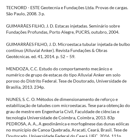
TECNORD - ESTE Geotecnia e Fundações Ltda. Provas de cargas.
São Paulo, 2008. 3 p.
GUIMARÃES FILHO, J. D. Estacas injetadas. Seminário sobre
Fundações Profundas, Porto Alegre, PUCRS, outubro, 2004.
GUIMARRÃES FILHO, J. D. Microestaca tubular injetada de bulbo
contínuo (Alluvial Anker). Revista Fundações & Obras
Geotécnicas. ed. 41, 2014. p. 52 – 59.
MENDOZA, C.C. Estudo do comportamento mecânico e
numérico de grupo de estacas do tipo Alluvial Anker em solo
poroso do Distrito Federal. Tese de Doutorado, Universidade de
Brasília, 2013. 234p.
NUNES, S. C. O. Métodos de dimensionamento de reforço e
estabilização de taludes com microestacas. Tese para obtenção do
grau de mestre em Engenharia Civil, Faculdade de ciências e
tecnologia Universidade de Coimbra, Coimbra, 2013. 83p
PEDROSA, A. A., A geodinâmica e morfogênese das dunas eólicas
no município de Canoa Quebrada, Aracati, Ceará, Brasil. Tese de
Doutorado, Universidade Federal do Ceará, UFC. 2016. 111p.