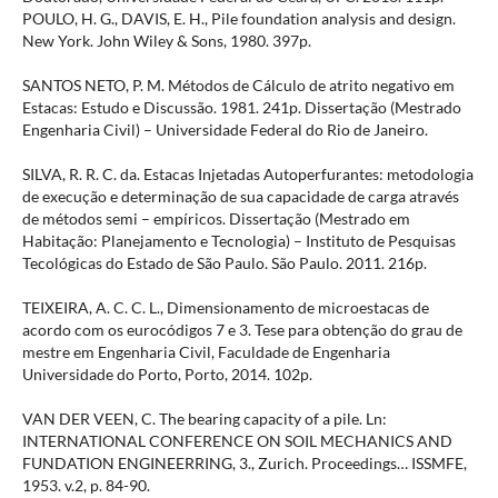
POULO, H. G., DAVIS, E. H., Pile foundation analysis and design.
New York. John Wiley & Sons, 1980. 397p.
SANTOS NETO, P. M. Métodos de Cálculo de atrito negativo em
Estacas: Estudo e Discussão. 1981. 241p. Dissertação (Mestrado
Engenharia Civil) – Universidade Federal do Rio de Janeiro.
SILVA, R. R. C. da. Estacas Injetadas Autoperfurantes: metodologia
de execução e determinação de sua capacidade de carga através
de métodos semi – empíricos. Dissertação (Mestrado em
Habitação: Planejamento e Tecnologia) – Instituto de Pesquisas
Tecológicas do Estado de São Paulo. São Paulo. 2011. 216p.
TEIXEIRA, A. C. C. L., Dimensionamento de microestacas de
acordo com os eurocódigos 7 e 3. Tese para obtenção do grau de
mestre em Engenharia Civil, Faculdade de Engenharia
Universidade do Porto, Porto, 2014. 102p.
VAN DER VEEN, C. The bearing capacity of a pile. Ln:
INTERNATIONAL CONFERENCE ON SOIL MECHANICS AND
FUNDATION ENGINEERRING, 3., Zurich. Proceedings… ISSMFE,
1953. v.2, p. 84-90.