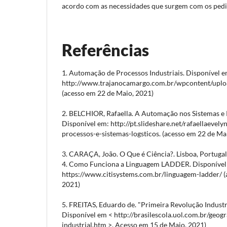
acordo com as necessidades que surgem com os pedi
Referências
1. Automação de Processos Industriais. Disponível e
http://www.trajanocamargo.com.br/wpcontent/uploa
(acesso em 22 de Maio, 2021)
2. BELCHIOR, Rafaella. A Automação nos Sistemas e 
Disponível em: http://pt.slideshare.net/rafaellaeve
processos-e-sistemas-logsticos. (acesso em 22 de Ma
3. CARAÇA, João. O Que é Ciência?. Lisboa, Portugal
4. Como Funciona a Linguagem LADDER. Disponível
https://www.citisystems.com.br/linguagem-ladder/ (
2021)
5. FREITAS, Eduardo de. "Primeira Revolução Industri
Disponível em < http://brasilescola.uol.com.br/geog
industrial.htm >. Acesso em 15 de Maio, 2021)