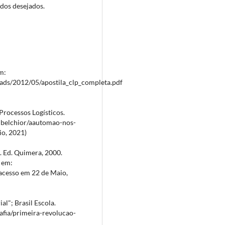
dos desejados.
m:
ds/2012/05/apostila_clp_completa.pdf
Processos Logísticos.
lynbelchior/aautomao-nos-
io, 2021)
. Ed. Quimera, 2000.
 em:
acesso em 22 de Maio,
al"; Brasil Escola.
rafia/primeira-revolucao-