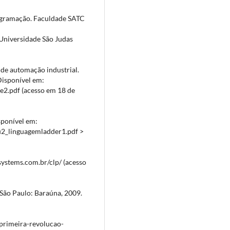
ogramação. Faculdade SATC
niversidade São Judas
de automação industrial.
Disponível em:
te2.pdf (acesso em 18 de
onível em:
u2_linguagemladder1.pdf >
systems.com.br/clp/ (acesso
São Paulo: Baraúna, 2009.
primeira-revolucao-