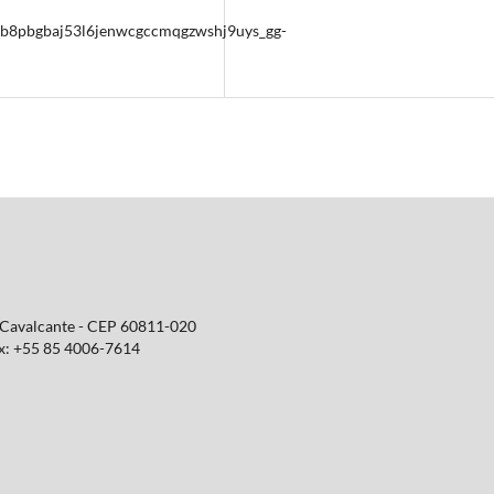
b8pbgbaj53l6jenwcgccmqgzwshj9uys_gg-
o Cavalcante - CEP 60811-020
Fax: +55 85 4006-7614