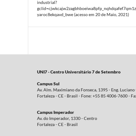
industrial?
gclid=cjwkcajw2zagbhboeiwa8pfp_nqhdqafef7qm1z
yaroc8ekqavd_bwe (acesso em 20 de Maio, 2021)
UNI7 - Centro Universitário 7 de Setembro
Campus Sul
Av. Alm. Maximiano da Fonseca, 1395 - Eng. Lucian
Fortaleza - CE - Brasil - Fone: +55 85 4006-7600 - 
Campus Imperador
Av. do Imperador, 1330 - Centro
Fortaleza - CE - Brasil