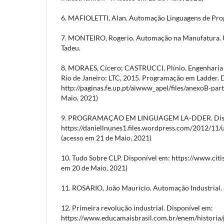
6. MAFIOLETTI, Alan. Automação Linguagens de Pr
7. MONTEIRO, Rogerio. Automação na Manufatura. U
Tadeu.
8. MORAES, Cícero; CASTRUCCI, Plínio. Engenharia 
Rio de Janeiro: LTC, 2015. Programação em Ladder. 
http://paginas.fe.up.pt/aiwww_apel/files/anexoB-par
Maio, 2021)
9. PROGRAMAÇÃO EM LINGUAGEM LA-DDER. Disp
https://daniellnunes1.files.wordpress.com/2012/11/
(acesso em 21 de Maio, 2021)
10. Tudo Sobre CLP. Disponível em: https://www.citi
em 20 de Maio, 2021)
11. ROSARIO, João Mauricio. Automação Industrial. 
12. Primeira revolução industrial. Disponível em:
https://www.educamaisbrasil.com.br/enem/historia/