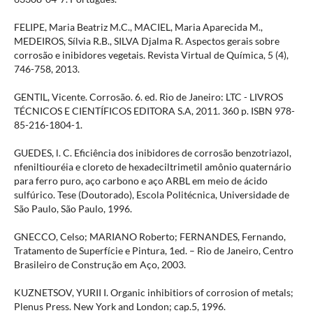
FELIPE, Maria Beatriz M.C., MACIEL, Maria Aparecida M.,
MEDEIROS, Sílvia R.B., SILVA Djalma R. Aspectos gerais sobre
corrosão e inibidores vegetais. Revista Virtual de Química, 5 (4),
746-758, 2013.
GENTIL, Vicente. Corrosão. 6. ed. Rio de Janeiro: LTC - LIVROS
TÉCNICOS E CIENTÍFICOS EDITORA S.A, 2011. 360 p. ISBN 978-
85-216-1804-1.
GUEDES, l. C. Eficiência dos inibidores de corrosão benzotriazol,
nfeniltiouréia e cloreto de hexadeciltrimetil amônio quaternário
para ferro puro, aço carbono e aço ARBL em meio de ácido
sulfúrico. Tese (Doutorado), Escola Politécnica, Universidade de
São Paulo, São Paulo, 1996.
GNECCO, Celso; MARIANO Roberto; FERNANDES, Fernando,
Tratamento de Superfície e Pintura, 1ed. – Rio de Janeiro, Centro
Brasileiro de Construção em Aço, 2003.
KUZNETSOV, YURII I. Organic inhibitiors of corrosion of metals;
Plenus Press. New York and London; cap.5, 1996.