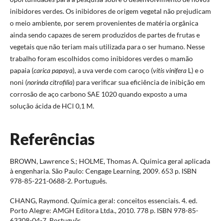
inibidores verdes. Os inibidores de origem vegetal não prejudicam
o meio ambiente, por serem provenientes de matéria orgânica
ainda sendo capazes de serem produzidos de partes de frutas e
vegetais que não teriam mais utilizada para o ser humano. Nesse
trabalho foram escolhidos como inibidores verdes o mamão
papaia (
carica papaya
), a uva verde com caroço (
vitis vinifera
L) e o
noni (
norinda citrofilia
) para verificar sua eficiência de inibição em
corrosão de aço carbono SAE 1020 quando exposto a uma
solução ácida de HCl 0,1 M.
Referências
BROWN, Lawrence S.; HOLME, Thomas A. Química geral aplicada
à engenharia. São Paulo: Cengage Learning, 2009. 653 p. ISBN
978-85-221-0688-2. Português.
CHANG, Raymond. Química geral: conceitos essenciais. 4. ed.
Porto Alegre: AMGH Editora Ltda., 2010. 778 p. ISBN 978-85-
63308-04-7. Português.