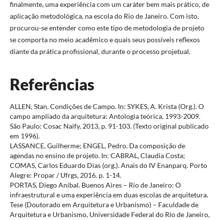
finalmente, uma experiência com um caráter bem mais prático, de
aplicação metodológica, na escola do Rio de Janeiro. Com isto,
procurou-se entender como este tipo de metodologia de projeto
se comporta no meio acadêmico e quais seus possíveis reflexos
diante da prática profissional, durante o processo projetual.
Referências
ALLEN, Stan. Condições de Campo. In: SYKES, A. Krista (Org.). O
campo ampliado da arquitetura: Antologia teórica, 1993-2009.
São Paulo: Cosac Naify, 2013, p. 91-103. (Texto original publicado
em 1996).
LASSANCE, Guilherme; ENGEL, Pedro. Da composição de
agendas no ensino de projeto. In: CABRAL, Claudia Costa;
COMAS, Carlos Eduardo Dias (org.). Anais do IV Enanparq. Porto
Alegre: Propar / Ufrgs, 2016. p. 1-14.
PORTAS, Diego Aníbal. Buenos Aires – Rio de Janeiro: O
infraestrutural e uma experiência em duas escolas de arquitetura.
Tese (Doutorado em Arquitetura e Urbanismo) – Faculdade de
Arquitetura e Urbanismo, Universidade Federal do Rio de Janeiro,