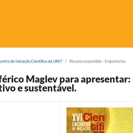
contro de Iniciação Científica da UNI7
/
Resumo expandido - Engenharias
férico Maglev para apresentar:
ivo e sustentável.