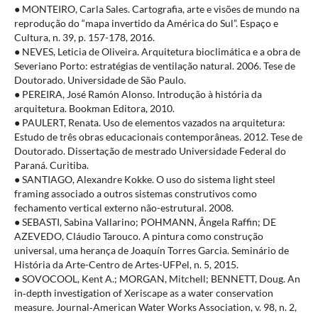
● MONTEIRO, Carla Sales. Cartografia, arte e visões de mundo na
reprodução do “mapa invertido da América do Sul”. Espaço e
Cultura, n. 39, p. 157-178, 2016.
● NEVES, Leticia de Oliveira. Arquitetura bioclimática e a obra de
Severiano Porto: estratégias de ventilação natural. 2006. Tese de
Doutorado. Universidade de São Paulo.
● PEREIRA, José Ramón Alonso. Introdução à história da
arquitetura. Bookman Editora, 2010.
● PAULERT, Renata. Uso de elementos vazados na arquitetura:
Estudo de três obras educacionais contemporâneas. 2012. Tese de
Doutorado. Dissertação de mestrado Universidade Federal do
Paraná. Curitiba.
● SANTIAGO, Alexandre Kokke. O uso do sistema light steel
framing associado a outros sistemas construtivos como
fechamento vertical externo não-estrutural. 2008.
● SEBASTI, Sabina Vallarino; POHMANN, Ângela Raffin; DE
AZEVEDO, Cláudio Tarouco. A pintura como construção
universal, uma herança de Joaquín Torres Garcia. Seminário de
História da Arte-Centro de Artes-UFPel, n. 5, 2015.
● SOVOCOOL, Kent A.; MORGAN, Mitchell; BENNETT, Doug. An
in‐depth investigation of Xeriscape as a water conservation
measure. Journal‐American Water Works Association, v. 98, n. 2,