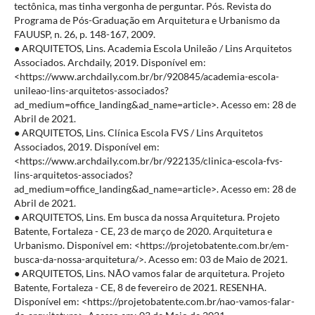
tectônica, mas tinha vergonha de perguntar. Pós. Revista do
Programa de Pós-Graduação em Arquitetura e Urbanismo da
FAUUSP, n. 26, p. 148-167, 2009.
● ARQUITETOS, Lins. Academia Escola Unileão / Lins Arquitetos
Associados. Archdaily, 2019. Disponível em:
<https://www.archdaily.com.br/br/920845/academia-escola-
unileao-lins-arquitetos-associados?
ad_medium=office_landing&ad_name=article>. Acesso em: 28 de
Abril de 2021.
● ARQUITETOS, Lins. Clínica Escola FVS / Lins Arquitetos
Associados, 2019. Disponível em:
<https://www.archdaily.com.br/br/922135/clinica-escola-fvs-
lins-arquitetos-associados?
ad_medium=office_landing&ad_name=article>. Acesso em: 28 de
Abril de 2021.
● ARQUITETOS, Lins. Em busca da nossa Arquitetura. Projeto
Batente, Fortaleza - CE, 23 de março de 2020. Arquitetura e
Urbanismo. Disponível em: <https://projetobatente.com.br/em-
busca-da-nossa-arquitetura/>. Acesso em: 03 de Maio de 2021.
● ARQUITETOS, Lins. NÃO vamos falar de arquitetura. Projeto
Batente, Fortaleza - CE, 8 de fevereiro de 2021. RESENHA.
Disponível em: <https://projetobatente.com.br/nao-vamos-falar-