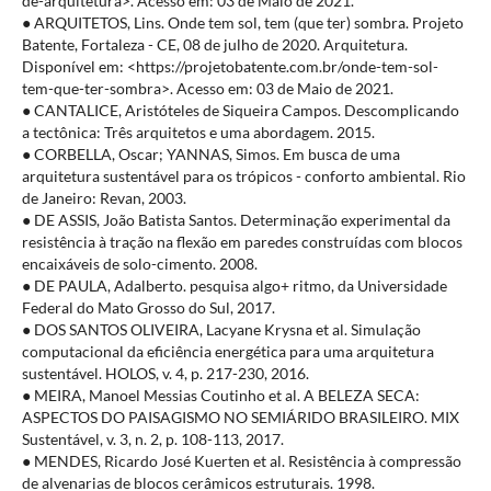
de-arquitetura>. Acesso em: 03 de Maio de 2021.
● ARQUITETOS, Lins. Onde tem sol, tem (que ter) sombra. Projeto
Batente, Fortaleza - CE, 08 de julho de 2020. Arquitetura.
Disponível em: <https://projetobatente.com.br/onde-tem-sol-
tem-que-ter-sombra>. Acesso em: 03 de Maio de 2021.
● CANTALICE, Aristóteles de Siqueira Campos. Descomplicando
a tectônica: Três arquitetos e uma abordagem. 2015.
● CORBELLA, Oscar; YANNAS, Simos. Em busca de uma
arquitetura sustentável para os trópicos - conforto ambiental. Rio
de Janeiro: Revan, 2003.
● DE ASSIS, João Batista Santos. Determinação experimental da
resistência à tração na flexão em paredes construídas com blocos
encaixáveis de solo-cimento. 2008.
● DE PAULA, Adalberto. pesquisa algo+ ritmo, da Universidade
Federal do Mato Grosso do Sul, 2017.
● DOS SANTOS OLIVEIRA, Lacyane Krysna et al. Simulação
computacional da eficiência energética para uma arquitetura
sustentável. HOLOS, v. 4, p. 217-230, 2016.
● MEIRA, Manoel Messias Coutinho et al. A BELEZA SECA:
ASPECTOS DO PAISAGISMO NO SEMIÁRIDO BRASILEIRO. MIX
Sustentável, v. 3, n. 2, p. 108-113, 2017.
● MENDES, Ricardo José Kuerten et al. Resistência à compressão
de alvenarias de blocos cerâmicos estruturais. 1998.