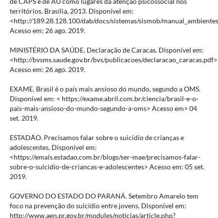
de CAPS e de AU como lugares da atenção psicossocial nos
territórios. Brasília, 2013. Disponível em:
<http://189.28.128.100/dab/docs/sistemas/sismob/manual_ambiente
Acesso em: 26 ago. 2019.
MINISTÉRIO DA SAÚDE. Declaração de Caracas. Disponível em:
<http://bvsms.saude.gov.br/bvs/publicacoes/declaracao_caracas.pdf>
Acesso em: 26 ago. 2019.
EXAME. Brasil é o país mais ansioso do mundo, segundo a OMS.
Disponível em: < https://exame.abril.com.br/ciencia/brasil-e-o-
pais-mais-ansioso-do-mundo-segundo-a-oms> Acesso em> 04
set. 2019.
ESTADÃO. Precisamos falar sobre o suicídio de crianças e
adolescentes. Disponível em:
<https://emais.estadao.com.br/blogs/ser-mae/precisamos-falar-
sobre-o-suicidio-de-criancas-e-adolescentes> Acesso em: 05 set.
2019.
GOVERNO DO ESTADO DO PARANÁ. Setembro Amarelo tem
foco na prevenção do suicídio entre jovens. Disponível em:
http://www.aen.pr.gov.br/modules/noticias/article.php?