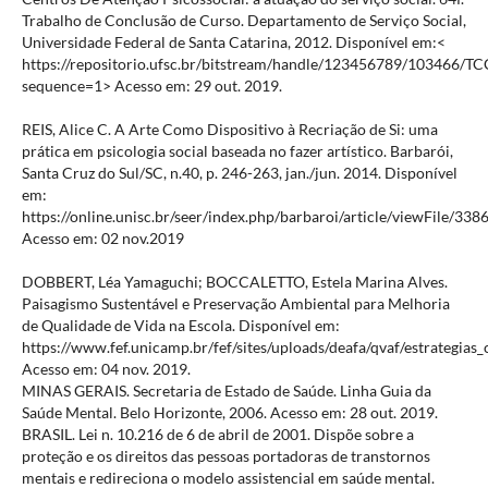
Trabalho de Conclusão de Curso. Departamento de Serviço Social,
Universidade Federal de Santa Catarina, 2012. Disponível em:<
https://repositorio.ufsc.br/bitstream/handle/123456789/1034
sequence=1> Acesso em: 29 out. 2019.
REIS, Alice C. A Arte Como Dispositivo à Recriação de Si: uma
prática em psicologia social baseada no fazer artístico. Barbarói,
Santa Cruz do Sul/SC, n.40, p. 246-263, jan./jun. 2014. Disponível
em:
https://online.unisc.br/seer/index.php/barbaroi/article/viewFile/338
Acesso em: 02 nov.2019
DOBBERT, Léa Yamaguchi; BOCCALETTO, Estela Marina Alves.
Paisagismo Sustentável e Preservação Ambiental para Melhoria
de Qualidade de Vida na Escola. Disponível em:
https://www.fef.unicamp.br/fef/sites/uploads/deafa/qvaf/estrategias_
Acesso em: 04 nov. 2019.
MINAS GERAIS. Secretaria de Estado de Saúde. Linha Guia da
Saúde Mental. Belo Horizonte, 2006. Acesso em: 28 out. 2019.
BRASIL. Lei n. 10.216 de 6 de abril de 2001. Dispõe sobre a
proteção e os direitos das pessoas portadoras de transtornos
mentais e redireciona o modelo assistencial em saúde mental.