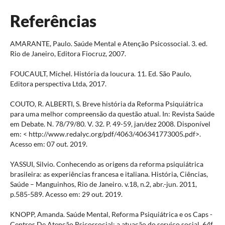
Referências
AMARANTE, Paulo. Saúde Mental e Atenção Psicossocial. 3. ed.
Rio de Janeiro, Editora Fiocruz, 2007.
FOUCAULT, Michel. História da loucura. 11. Ed. São Paulo,
Editora perspectiva Ltda, 2017.
COUTO, R. ALBERTI, S. Breve história da Reforma Psiquiátrica
para uma melhor compreensão da questão atual. In: Revista Saúde
em Debate. N. 78/79/80. V. 32. P. 49-59, jan/dez 2008. Disponível
em: < http://www.redalyc.org/pdf/4063/406341773005.pdf>.
Acesso em: 07 out. 2019.
YASSUI, Silvio. Conhecendo as origens da reforma psiquiátrica
brasileira: as experiências francesa e italiana. História, Ciências,
Saúde – Manguinhos, Rio de Janeiro. v.18, n.2, abr.-jun. 2011,
p.585-589. Acesso em: 29 out. 2019.
KNOPP, Amanda. Saúde Mental, Reforma Psiquiátrica e os Caps -
Centros De Atenção Psicossocial: a atuação do serviço social. 64f.