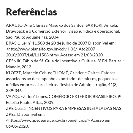
Referências
ARAUJO, Ana Clarissa Masuko dos Santos; SARTORI, Angela.
Drawback e o Comércio Exterior: visão jurídica e operacional.
São Paulo: Aduaneiras, 2004.
BRASIL. Lei nº 11.508 de 20 de julho de 2007 Disponível em:
<http://www.planalto.gov.br/ccivil_03/_Ato2007-
2010/2007/Lei/L11508.htm> Acesso em 21/03/2020.
CESNIK, Fábio de Sá. Guia do Incentivo a Cultura. 3ª Ed. Barueri:
Manole, 2012.
KLOTZE, Marcelo Cabus; THOMÉ, Cristiane Caires. Fatores
associados ao desempenho exportador de micros, pequenas e
médias empresas brasileiras. Revista de Administração, 41(3),
339-346.
VAZQUEZ, José Lopes. COMÉRCIO EXTERIOR BRASILEIRO. 9ª
Ed. São Paulo: Altas, 2009.
ZPE Ceará. INCENTIVOS PARA EMPRESAS INSTALADAS NAS
ZPEs. Disponível em:
<https://www.zpeceara.ce.gov.br/beneficios/> Acesso em
06/05/2020.