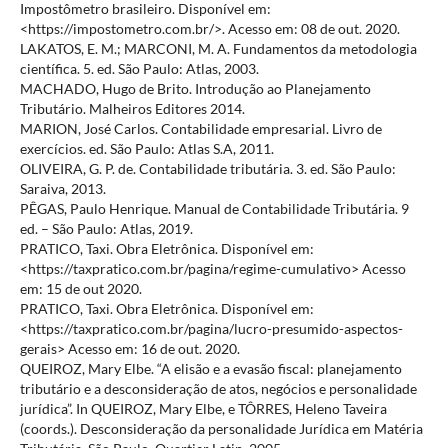
Impostômetro brasileiro. Disponível em:
<https://impostometro.com.br/>. Acesso em: 08 de out. 2020.
LAKATOS, E. M.; MARCONI, M. A. Fundamentos da metodologia
científica. 5. ed. São Paulo: Atlas, 2003.
MACHADO, Hugo de Brito. Introdução ao Planejamento
Tributário. Malheiros Editores 2014.
MARION, José Carlos. Contabilidade empresarial. Livro de
exercícios. ed. São Paulo: Atlas S.A, 2011.
OLIVEIRA, G. P. de. Contabilidade tributária. 3. ed. São Paulo:
Saraiva, 2013.
PÊGAS, Paulo Henrique. Manual de Contabilidade Tributária. 9
ed. – São Paulo: Atlas, 2019.
PRATICO, Taxi. Obra Eletrônica. Disponível em:
<https://taxpratico.com.br/pagina/regime-cumulativo> Acesso
em: 15 de out 2020.
PRATICO, Taxi. Obra Eletrônica. Disponível em:
<https://taxpratico.com.br/pagina/lucro-presumido-aspectos-
gerais> Acesso em: 16 de out. 2020.
QUEIROZ, Mary Elbe. “A elisão e a evasão fiscal: planejamento
tributário e a desconsideração de atos, negócios e personalidade
jurídica”. In QUEIROZ, Mary Elbe, e TÔRRES, Heleno Taveira
(coords.). Desconsideração da personalidade Jurídica em Matéria