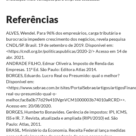
Referências
ALVES, Wendel. Para 96% dos empresários, carga tributária e
burocracia impedem crescimento dos negócios, revela pesquisa
CNDL/SP. Brasil. 19 de setembro de 2019. Disponível em:
<https://cndl.org.br/politicaspublicas/2020-2/> Acesso em 14 de
abr. 2021.
ANDRADE FILHO, Edmar Oliveira. Imposto de Renda das
Empresas. 11ª Ed. São Paulo: Editora Atlas 2014.
BORGES, Eduardo. Lucro Real ou Presumido: qual o melhor?
Disponível em:
<https://www.sebrae.com.br/sites/PortalSebrae/artigos/artigosFinan
real-ou-presumido-qual-o-
melhor,fac8a0b77d29e410VgnVCM1000003b74010aRCRD>>.
Acesso em: 20/08/2020.
BORGES, Humberto Bonavides. Gerência de impostos: IPI, ICMS,
ISS e IR. 7. Revista, atualizada e ampliada (RIPI/2010) ed. São
Paulo: Atlas, 2011.
BRASIL. Ministério da Economia. Receita Federal lança medidas