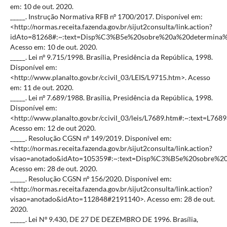
em: 10 de out. 2020.
_____. Instrução Normativa RFB nº 1700/2017. Disponível em:
<http://normas.receita.fazenda.gov.br/sijut2consulta/link.action?
idAto=81268#:~:text=Disp%C3%B5e%20sobre%20a%20determi
Acesso em: 10 de out. 2020.
_____. Lei nº 9.715/1998. Brasília, Presidência da República, 1998.
Disponível em:
<http://www.planalto.gov.br/ccivil_03/LEIS/L9715.htm>. Acesso
em: 11 de out. 2020.
_____. Lei nº 7.689/1988. Brasília, Presidência da República, 1998.
Disponível em:
<http://www.planalto.gov.br/ccivil_03/leis/L7689.htm#:~
Acesso em: 12 de out 2020.
_____. Resolução CGSN nº 149/2019. Disponível em:
<http://normas.receita.fazenda.gov.br/sijut2consulta/link.action?
visao=anotado&idAto=105359#:~:text=Disp%C3%B5e%20sobre%20
Acesso em: 28 de out. 2020.
_____. Resolução CGSN nº 156/2020. Disponível em:
<http://normas.receita.fazenda.gov.br/sijut2consulta/link.action?
visao=anotado&idAto=112848#2191140>. Acesso em: 28 de out.
2020.
_____. Lei Nº 9.430, DE 27 DE DEZEMBRO DE 1996. Brasília,