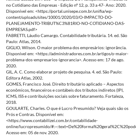
no Cotidiano das Empresas - Edição nº 12, p. 33 a 47- Ano: 2020.
Disponível em: <https://portal.unisepe.com.br/unifia/wp-
content/uploads/sites/10001/2020/03/O-IMPACTO-DO-
PLANEJAMENTO-TRIBUT%C3%81RIO-NO-COTIDIANO-DAS-
EMPRESAS.pdf>
FABRETTI, Láudio Camargo. Contabilidade tributária. 14. ed. São
Paulo: Atlas, 2014.
GIGLIO, Wilson. O maior problema dos empresários: ignorância.
Disponível em: <https://administradores.com.br/artigos/o-maior-
problema-dos-empresarios-ignorancia>. Acesso em: 17 de ago.
2020.
GIL, A. C. Como elaborar projeto de pesquisa. 4. ed. São Paulo:
Editora Atlas, 2002.
GOMES, Francisco José. Direito tributário aplicado – Aspectos
econômicos, financeiros e contábeis dos tributos indiretos (IPI,
ICMS, ISS e contribuições sociais sobre faturamento. Fortaleza,
2018.
GOULARTE, Charles. O que é Lucro Presumido? Veja quais são os
Prós e Contras. Disponível em:
<https://www.contabilizei.com.br/contabilidade-
online/lucropresumido/#:~:text=De%20forma%20geral%2C%20p
Acesso em: 05 de nov. 2020.