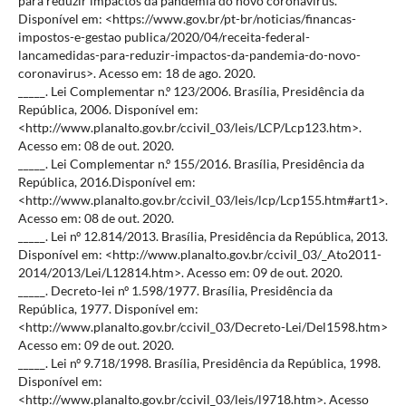
para reduzir impactos da pandemia do novo coronavírus.
Disponível em: <https://www.gov.br/pt-br/noticias/financas-
impostos-e-gestao publica/2020/04/receita-federal-
lancamedidas-para-reduzir-impactos-da-pandemia-do-novo-
coronavirus>. Acesso em: 18 de ago. 2020.
_____. Lei Complementar n.º 123/2006. Brasília, Presidência da
República, 2006. Disponível em:
<http://www.planalto.gov.br/ccivil_03/leis/LCP/Lcp123.htm>.
Acesso em: 08 de out. 2020.
_____. Lei Complementar n.º 155/2016. Brasília, Presidência da
República, 2016.Disponível em:
<http://www.planalto.gov.br/ccivil_03/leis/lcp/Lcp155.htm#art1>.
Acesso em: 08 de out. 2020.
_____. Lei nº 12.814/2013. Brasília, Presidência da República, 2013.
Disponível em: <http://www.planalto.gov.br/ccivil_03/_Ato2011-
2014/2013/Lei/L12814.htm>. Acesso em: 09 de out. 2020.
_____. Decreto-lei nº 1.598/1977. Brasília, Presidência da
República, 1977. Disponível em:
<http://www.planalto.gov.br/ccivil_03/Decreto-Lei/Del1598.htm>
Acesso em: 09 de out. 2020.
_____. Lei nº 9.718/1998. Brasília, Presidência da República, 1998.
Disponível em:
<http://www.planalto.gov.br/ccivil_03/leis/l9718.htm>. Acesso