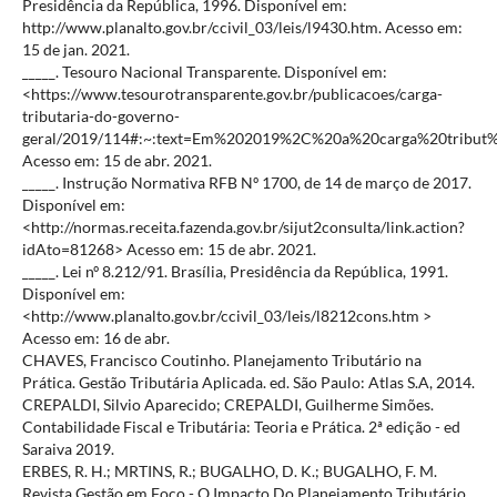
Presidência da República, 1996. Disponível em:
http://www.planalto.gov.br/ccivil_03/leis/l9430.htm. Acesso em:
15 de jan. 2021.
_____. Tesouro Nacional Transparente. Disponível em:
<https://www.tesourotransparente.gov.br/publicacoes/carga-
tributaria-do-governo-
geral/2019/114#:~:text=Em%202019%2C%20a%20carga%20tribut
Acesso em: 15 de abr. 2021.
_____. Instrução Normativa RFB Nº 1700, de 14 de março de 2017.
Disponível em:
<http://normas.receita.fazenda.gov.br/sijut2consulta/link.action?
idAto=81268> Acesso em: 15 de abr. 2021.
_____. Lei nº 8.212/91. Brasília, Presidência da República, 1991.
Disponível em:
<http://www.planalto.gov.br/ccivil_03/leis/l8212cons.htm >
Acesso em: 16 de abr.
CHAVES, Francisco Coutinho. Planejamento Tributário na
Prática. Gestão Tributária Aplicada. ed. São Paulo: Atlas S.A, 2014.
CREPALDI, Silvio Aparecido; CREPALDI, Guilherme Simões.
Contabilidade Fiscal e Tributária: Teoria e Prática. 2ª edição - ed
Saraiva 2019.
ERBES, R. H.; MRTINS, R.; BUGALHO, D. K.; BUGALHO, F. M.
Revista Gestão em Foco - O Impacto Do Planejamento Tributário