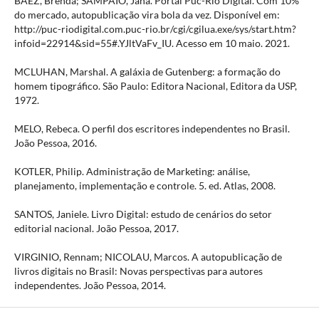
BAEZ, Brenda; SAMPAIO, Jana. Portal Puc-Rio Digital. Com 10%
do mercado, autopublicação vira bola da vez. Disponível em:
http://puc-riodigital.com.puc-rio.br/cgi/cgilua.exe/sys/start.htm?
infoid=22914&sid=55#.YJltVaFv_IU. Acesso em 10 maio. 2021.
MCLUHAN, Marshal. A galáxia de Gutenberg: a formação do
homem tipográfico. São Paulo: Editora Nacional, Editora da USP,
1972.
MELO, Rebeca. O perfil dos escritores independentes no Brasil.
João Pessoa, 2016.
KOTLER, Philip. Administração de Marketing: análise,
planejamento, implementação e controle. 5. ed. Atlas, 2008.
SANTOS, Janiele. Livro Digital: estudo de cenários do setor
editorial nacional. João Pessoa, 2017.
VIRGINIO, Rennam; NICOLAU, Marcos. A autopublicação de
livros digitais no Brasil: Novas perspectivas para autores
independentes. João Pessoa, 2014.